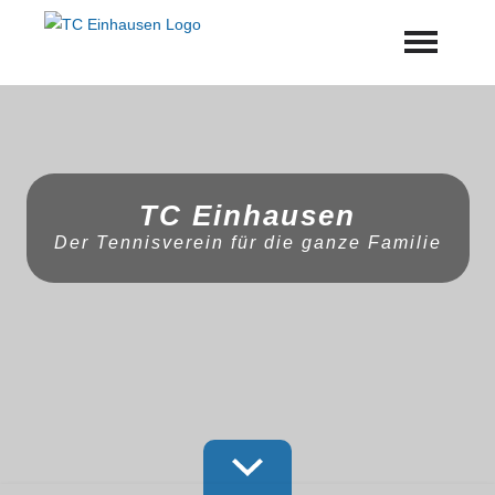
Startseite
Aktuelles
TC Einhausen
Termine
Der Tennisverein für die ganze Familie
Geschichte
Jugend
Training
Vorstand
Dokumente