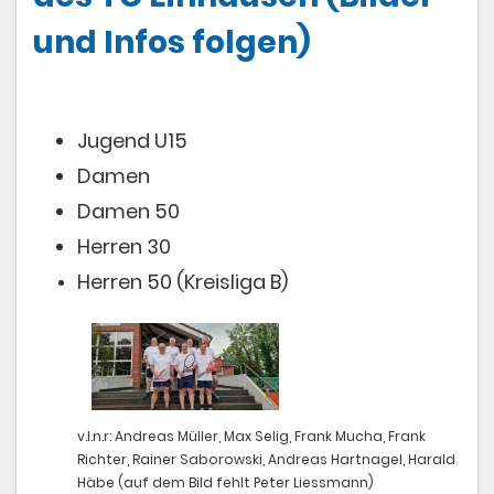
und Infos folgen)
Sponsoren
Trainer
Jugend U15
Damen
Damen 50
Herren 30
Herren 50 (Kreisliga B)
v.l.n.r: Andreas Müller, Max Selig, Frank Mucha, Frank
Richter, Rainer Saborowski, Andreas Hartnagel, Harald
Häbe (auf dem Bild fehlt Peter Liessmann)