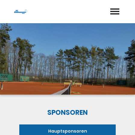
Startseite
Aktuelles
Termine
Geschichte
Jugend
Training
SPONSOREN
Vorstand
Hauptsponsoren
Dokumente