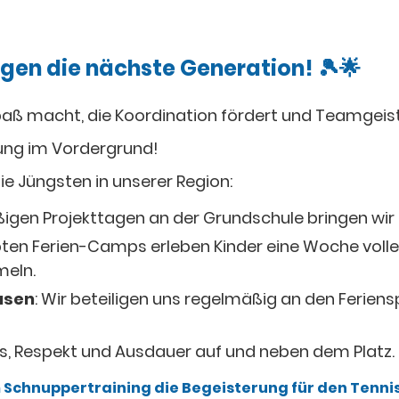
egen die nächste Generation! 🎾🌟
Spaß macht, die Koordination fördert und Teamgeist
ung im Vordergrund!
ie Jüngsten in unserer Region:
gen Projekttagen an der Grundschule bringen wir Sp
ebten Ferien-Camps erleben Kinder eine Woche voll
meln.
usen
: Wir beteiligen uns regelmäßig an den Ferie
.
ss, Respekt und Ausdauer auf und neben dem Platz.
m Schnuppertraining die Begeisterung für den Tenni