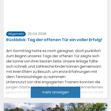
20.04.2026
Allgemein
Rückblick: Tag der offenen Tür ein voller Erfolg!
Am Vormittag hatte es noch geregnet, doch pünktlich
zum Beginn unseres Tags der offenen Tür zeigte sich
die Sonne von ihrer besten Seite. Unsere Anlage füllte
sich schnell, und zahlreiche Kinder kamen gemeinsam
mit ihren Eltern zu Besuch, um erste Erfahrungen mit
dem Tennisschläger zu sammeln.
Unterstützt von drei engagierten Trainern konnten die
jungen Gäste spielerisch den Tennissport kennenlernen
mehr anzeigen
und erste Erfolgserlebnisse feiern. Für das leibliche Wohl
war ebenfalls bestens gesorgt – bei Kaffee und Kuchen
kamen auch die Eltern auf ihre Kosten.
Besonders hervorgehoben wurden unsere top