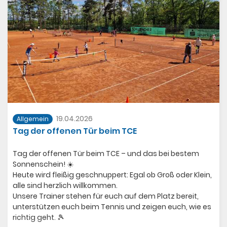
gepflegten Sandplätze, die bei allen Besuchern großen
Eindruck hinterließen. Es freut uns sehr, dass wir im
Rahmen dieses gelungenen Tages auch einige neue
Mitglieder für unseren Verein gewinnen konnten.
Insgesamt war der Tag der offenen Tür ein voller Erfolg!
Galerie öffnen
19.04.2026
Allgemein
Tag der offenen Tür beim TCE
Tag der offenen Tür beim TCE – und das bei bestem
Sonnenschein! ☀️
Heute wird fleißig geschnuppert: Egal ob Groß oder Klein,
alle sind herzlich willkommen.
Unsere Trainer stehen für euch auf dem Platz bereit,
unterstützen euch beim Tennis und zeigen euch, wie es
richtig geht. 🎾