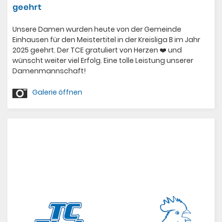
geehrt
id=de.jalixdesign.einhausen
Unsere Damen wurden heute von der Gemeinde
Einhausen für den Meistertitel in der Kreisliga B im Jahr
2025 geehrt. Der TCE gratuliert von Herzen ❤️ und
wünscht weiter viel Erfolg. Eine tolle Leistung unserer
Damenmannschaft!
Galerie öffnen