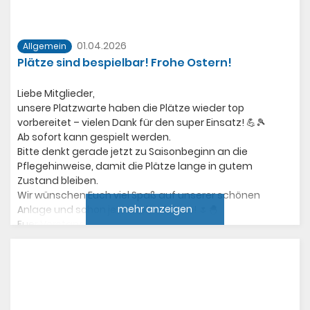
01.04.2026
Allgemein
Plätze sind bespielbar! Frohe Ostern!
Liebe Mitglieder,
unsere Platzwarte haben die Plätze wieder top
vorbereitet – vielen Dank für den super Einsatz! 💪🎾
Ab sofort kann gespielt werden.
Bitte denkt gerade jetzt zu Saisonbeginn an die
Pflegehinweise, damit die Plätze lange in gutem
Zustand bleiben.
Wir wünschen Euch viel Spaß auf unserer schönen
mehr anzeigen
Anlage und schon jetzt frohe Ostern! 🌷🐣
Euer Vorstand