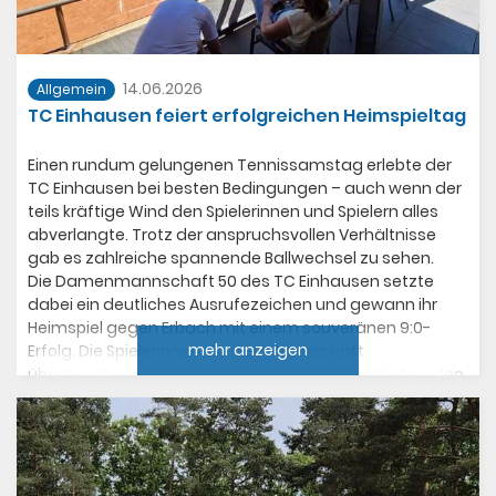
Grimm/Bierwisch, so das am Ende ein 4:2 Sieg für die
weiterhin ungeschlagenen Einhäuser Herren 65 zu Buche
stand.
14.06.2026
Allgemein
TC Einhausen feiert erfolgreichen Heimspieltag
Einen rundum gelungenen Tennissamstag erlebte der
TC Einhausen bei besten Bedingungen – auch wenn der
teils kräftige Wind den Spielerinnen und Spielern alles
abverlangte. Trotz der anspruchsvollen Verhältnisse
gab es zahlreiche spannende Ballwechsel zu sehen.
Die Damenmannschaft 50 des TC Einhausen setzte
dabei ein deutliches Ausrufezeichen und gewann ihr
Heimspiel gegen Erbach mit einem souveränen 9:0-
mehr anzeigen
Erfolg. Die Spielerinnen der 6er-Mannschaft
überzeugten in allen Einzeln und Doppeln und ließen den
Gästen keine Chance.
Ebenso erfolgreich präsentierten sich die Herren 50.
Gegen Wixhausen feierte das Team einen klaren 6:0-
Sieg und sicherte sich damit einen perfekten Spieltag.
Auch hier wurden viele sehenswerte Spiele geboten, die