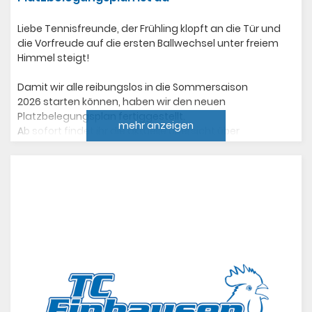
Liebe Tennisfreunde, der Frühling klopft an die Tür und
die Vorfreude auf die ersten Ballwechsel unter freiem
Himmel steigt!
Damit wir alle reibungslos in die Sommersaison
2026 starten können, haben wir den neuen
Platzbelegungsplan fertiggestellt.
mehr anzeigen
Ab sofort findet ihr die aktuelle Übersicht über
Trainingszeiten, Mannschaftsspiele und freie Spielzeiten
für den Breitensport auf unserer Website unter der Rubrik
Training
Platzbelegungsplan 2026
Was ist neu in der Saison 2026?
Optimierte Trainingszeiten: Um der hohen Nachfrage
gerecht zu werden, haben wir die Jugend- und
Mannschaftstrainings effizienter verteilt.