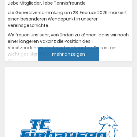
Liebe Mitglieder, liebe Tennisfreunde,
die Generalversammlung am 28. Februar 2026 markiert
einen besonderen Wendepunkt in unserer
Vereinsgeschichte.
Wir freuen uns sehr, verkünden zu können, dass wir nach
einer längeren Vakanz die Position des 1.
Vorsitzenden wieder besetzen konnten. Dies ist ein
wichtiges Signal für die Stabilität und
mehr anzeigen
Zukunftsausrichtung unseres TCE!
Ein herzliches Willkommen den Neugewählten
Mit
Andreas Bierwisch
übernimmt ein bekanntes
Gesicht die Führung des Vereins. Andreas, der bisher als
Kassenwart exzellente Arbeit geleistet hat, rückt nun an
die Spitze. Die dadurch frei gewordene Position der
Kassenwartin übernimmt
Beate Bender
. Wir freuen uns
sehr, Beate im Team begrüßen zu dürfen und wünschen
beiden viel Erfolg bei ihren neuen Aufgaben! An dieser
Stelle ein Dankeschön an unser Mitglied Patrick
Freudenberger (links im Bild), der als Vertreter der