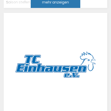
Saison stellen.
mehr anzeigen
2. Vorsitzender: Norbert Keil (im Amt bestätigt)
Termin: 27.2.2026
Sport- & Jugendwart: Max Peter Selig (im Amt
Beginn: 19 Uhr
bestätigt)
Ort: Clubhaus - In der Wolfshecke 15
Schriftführerin: Manuela Stanulla (im Amt
Wir freuen uns auf Eure Teilnahme!
bestätigt)
Kassenwartin: Beate Bender (neu gewählt)
Pressewart & Internet: Andreas Hartnagel (im
Amt bestätigt)
Beisitzer & Spielertreff: Dr. Andreas Müller (im
Amt bestätigt)
Wir blicken voller Vorfreude auf die kommende Saison
und die gemeinsame Arbeit für unseren Club.
Der neue Vorstand steht für Offenheit und Austausch:
Solltet Ihr Fragen, Anregungen oder Wünsche zur
Vorstandsarbeit haben, sprecht uns beim nächsten
Besuch auf der Anlage einfach persönlich an. Die
detaillierten Kontaktdaten und Ansprechpartner findet
Ihr wie gewohnt in unserer Vereins-App oder auf