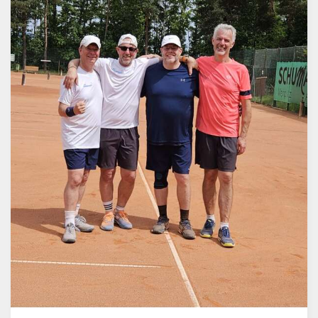
am Ende allesamt zugunsten des TC Einhausen
entschieden wurden.
Mit zwei deutlichen Mannschaftssiegen und vielen
attraktiven Begegnungen war es für den TC Einhausen
ein äußerst erfolgreicher Samstag auf der
Tennisanlage. Die Zuschauer sahen trotz der windigen
Bedingungen guten Tennissport und durften sich über
starke Leistungen der Einhäuser Teams freuen. Am
heutigen Sonntag findet aufgrund der Spielverlegung
der Damenmannschaft kein Spiel statt.