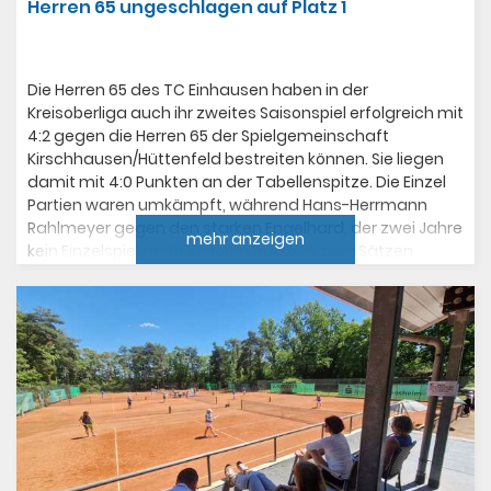
Herren 65 ungeschlagen auf Platz 1
Die Herren 65 des TC Einhausen haben in der
Kreisoberliga auch ihr zweites Saisonspiel erfolgreich mit
4:2 gegen die Herren 65 der Spielgemeinschaft
Kirschhausen/Hüttenfeld bestreiten können. Sie liegen
damit mit 4:0 Punkten an der Tabellenspitze. Die Einzel
Partien waren umkämpft, während Hans-Herrmann
Rahlmeyer gegen den starken Engelhard, der zwei Jahre
mehr anzeigen
kein Einzelspiel mehr verloren hatte, in zwei Sätzen
gewinnen konnte musste sich Albert Grimm auf der
Position Eins gegen den ebenfalls sehr gut spielenden
Wahlig mit 6:2, 2:6, 2:10 im Matchtiebreak geschlagen
geben.
Die beiden anderen Einzel wurden ebenfalls geteilt:
Norbert Keil gewann für den TCE in zwei Sätzen und
Thomas Freudenberger verlor in zwei Sätzen. So
mussten die Doppel entscheiden. Döll/Keil konnten ihr
Doppel genauso erfolgreich gestalten wie