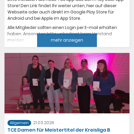
Store! Den Link findet Ihr weiter unten, hier auf dieser
Webseite oder auch direkt im Google Play Store für
Android und bei Apple im App Store.
Alle Mitglieder sollten einen Login per E-mail erhalten
haben. Ansonsten bitte unbedingt beim Vorstand
melden.
mehr anzeigen
Die App ist unsere neue zentrale
Kommunikationsplattform - Newsletter per E-mail wird
es künftig nicht mehr geben. Bitte informiert Eure
Mannschaftskollegen und sprecht sie an, ob sie die App
schon installiert haben. :-)
Jetzt installieren:
‎TC Einhausen‑App – App Store
https://apps.apple.com/de/app/tc-
einhausen/id6758941965
21.03.2026
Allgemein
TC Einhausen – Apps bei Google Play
TCE Damen für Meistertitel der Kreisliga B
https://play.google.com/store/apps/details?