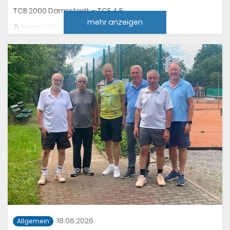
TCB 2000 Darmstadt – TCE 4:5
mehr anzeigen
🎾 Herren 50
TC Zwingenberg – TCE 6:0
🎾 Herren 55
TCE – Hainstadt 2:4
🎾 Damen
TCE – Bürstadt 1:5
🎾 Herren 30
TC Leeheim – TCE 5:1
Wir gratulieren den Damen 50 zum Auswärtssieg und
bedanken uns bei allen Spielerinnen und Spielern für
ihren Einsatz!
Sportliche Grüße und einen guten Wochenanfang
wünscht Euch Euer TCE
18.06.2026
Allgemein