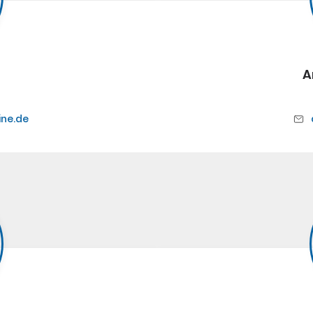
A
ine.de