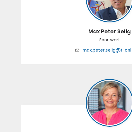
Max Peter Selig
Sportwart
max.peter.selig@t-onl