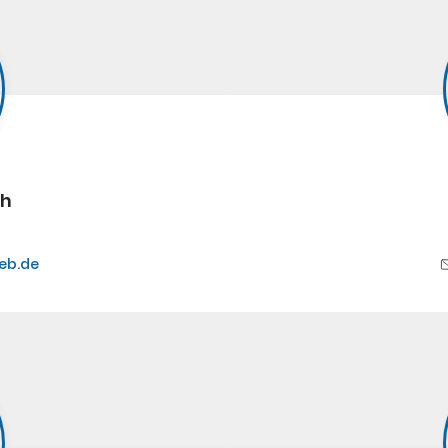
ch
eb.de