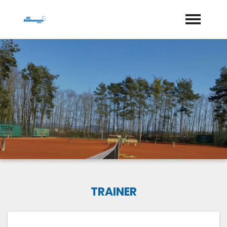
Startseite
Aktuelles
Termine
Geschichte
Jugend
Training
TRAINER
Vorstand
Dokumente