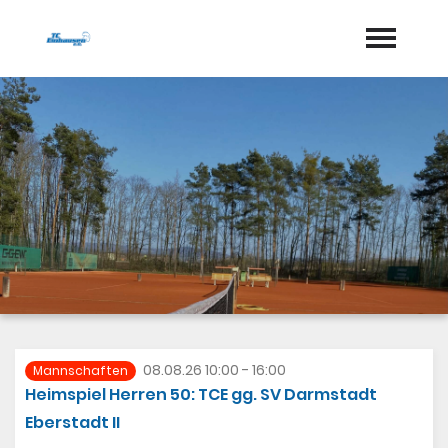
Startseite
Aktuelles
Termine
Geschichte
Jugend
Training
08.08.26 10:00 - 16:00
Mannschaften
Heimspiel Herren 50: TCE gg. SV Darmstadt
Vorstand
Eberstadt II
Dokumente